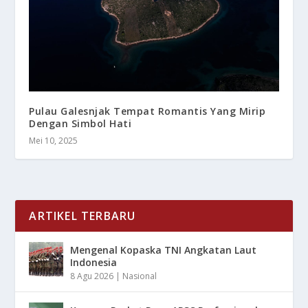
Pulau Galesnjak Tempat Romantis Yang Mirip
Dengan Simbol Hati
Mei 10, 2025
ARTIKEL TERBARU
Mengenal Kopaska TNI Angkatan Laut
Indonesia
8 Agu 2026
|
Nasional