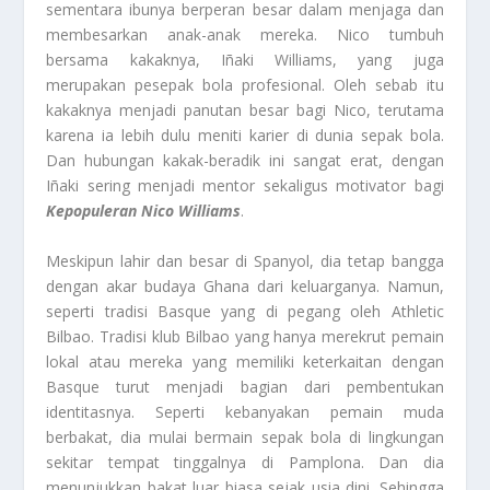
sementara ibunya berperan besar dalam menjaga dan
membesarkan anak-anak mereka. Nico tumbuh
bersama kakaknya, Iñaki Williams, yang juga
merupakan pesepak bola profesional. Oleh sebab itu
kakaknya menjadi panutan besar bagi Nico, terutama
karena ia lebih dulu meniti karier di dunia sepak bola.
Dan hubungan kakak-beradik ini sangat erat, dengan
Iñaki sering menjadi mentor sekaligus motivator bagi
Kepopuleran
Nico Williams
.
Meskipun lahir dan besar di Spanyol, dia tetap bangga
dengan akar budaya Ghana dari keluarganya. Namun,
seperti tradisi Basque yang di pegang oleh Athletic
Bilbao. Tradisi klub Bilbao yang hanya merekrut pemain
lokal atau mereka yang memiliki keterkaitan dengan
Basque turut menjadi bagian dari pembentukan
identitasnya. Seperti kebanyakan pemain muda
berbakat, dia mulai bermain sepak bola di lingkungan
sekitar tempat tinggalnya di Pamplona. Dan dia
menunjukkan bakat luar biasa sejak usia dini. Sehingga