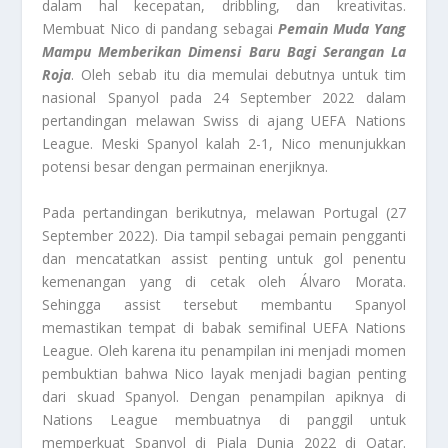
dalam hal kecepatan, dribbling, dan kreativitas.
Membuat Nico di pandang sebagai
Pemain Muda Yang
Mampu Memberikan Dimensi Baru Bagi Serangan La
Roja
. Oleh sebab itu dia memulai debutnya untuk tim
nasional Spanyol pada 24 September 2022 dalam
pertandingan melawan Swiss di ajang UEFA Nations
League. Meski Spanyol kalah 2-1, Nico menunjukkan
potensi besar dengan permainan enerjiknya.
Pada pertandingan berikutnya, melawan Portugal (27
September 2022). Dia tampil sebagai pemain pengganti
dan mencatatkan assist penting untuk gol penentu
kemenangan yang di cetak oleh Álvaro Morata.
Sehingga assist tersebut membantu Spanyol
memastikan tempat di babak semifinal UEFA Nations
League. Oleh karena itu penampilan ini menjadi momen
pembuktian bahwa Nico layak menjadi bagian penting
dari skuad Spanyol. Dengan penampilan apiknya di
Nations League membuatnya di panggil untuk
memperkuat Spanyol di Piala Dunia 2022 di Qatar.