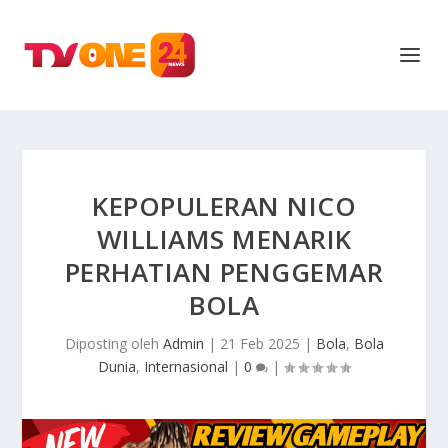
KEPOPULERAN NICO
WILLIAMS MENARIK
PERHATIAN PENGGEMAR
BOLA
Diposting oleh
Admin
|
21 Feb 2025
|
Bola
,
Bola
Dunia
,
Internasional
|
0
|