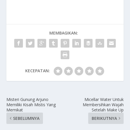
MEMBAGIKAN:
KECEPATAN:
Misteri Gunung Arjuno
Micellar Water Untuk
Memiliki Kisah Mistis Yang
Membersihkan Wajah
Memikat
Setelah Make Up
SEBELUMNYA
BERIKUTNYA