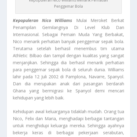
Kepopuleran Nico Williams Menarik Perhatian
Penggemar Bola
Kepopuleran
Nico Williams
Mulai Meroket Berkat
Penampilan Gemilangnya Di Level Klub Dan
Internasional. Sebagai Pemain Muda Yang Berbakat,
Nico menarik perhatian banyak penggemar sepak bola.
Terutama setelah berhasil menembus tim utama
Athletic Bilbao dan tampil dengan kualitas yang sangat
menjanjikan. Sehingga dia berhasil menarik perhatian
para penggemar sepak bola di seluruh dunia. Williams
lahir pada 12 Juli 2002 di Pamplona, Navarre, Spanyol.
Dan dia merupakan anak dari pasangan berdarah
Ghana yang bermigrasi ke Spanyol demi mencari
kehidupan yang lebih baik.
Kehidupan awal keluarganya tidaklah mudah. Orang tua
Nico, Felix dan Maria, menghadapi berbagai tantangan
untuk menghidupi keluarga mereka. Sehingga ayahnya
bekerja keras di berbagai pekerjaan serabutan,