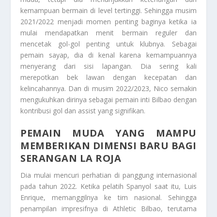
kemampuan bermain di level tertinggi. Sehingga musim
2021/2022 menjadi momen penting baginya ketika ia
mulai mendapatkan menit bermain reguler dan
mencetak gol-gol penting untuk klubnya. Sebagai
pemain sayap, dia di kenal karena kemampuannya
menyerang dari sisi lapangan. Dia sering kali
merepotkan bek lawan dengan kecepatan dan
kelincahannya. Dan di musim 2022/2023, Nico semakin
mengukuhkan dirinya sebagai pemain inti Bilbao dengan
kontribusi gol dan assist yang signifikan.
PEMAIN MUDA YANG MAMPU
MEMBERIKAN DIMENSI BARU BAGI
SERANGAN LA ROJA
Dia mulai mencuri perhatian di panggung internasional
pada tahun 2022. Ketika pelatih Spanyol saat itu, Luis
Enrique, memanggilnya ke tim nasional. Sehingga
penampilan impresifnya di Athletic Bilbao, terutama