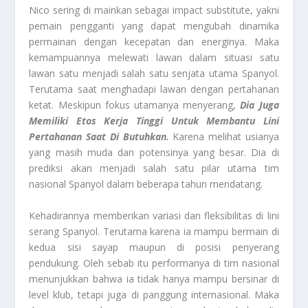
Nico sering di mainkan sebagai impact substitute, yakni
pemain pengganti yang dapat mengubah dinamika
permainan dengan kecepatan dan energinya. Maka
kemampuannya melewati lawan dalam situasi satu
lawan satu menjadi salah satu senjata utama Spanyol.
Terutama saat menghadapi lawan dengan pertahanan
ketat. Meskipun fokus utamanya menyerang,
Dia Juga
Memiliki Etos Kerja Tinggi Untuk Membantu Lini
Pertahanan Saat Di Butuhkan.
Karena melihat usianya
yang masih muda dan potensinya yang besar. Dia di
prediksi akan menjadi salah satu pilar utama tim
nasional Spanyol dalam beberapa tahun mendatang.
Kehadirannya memberikan variasi dan fleksibilitas di lini
serang Spanyol. Terutama karena ia mampu bermain di
kedua sisi sayap maupun di posisi penyerang
pendukung. Oleh sebab itu performanya di tim nasional
menunjukkan bahwa ia tidak hanya mampu bersinar di
level klub, tetapi juga di panggung internasional. Maka