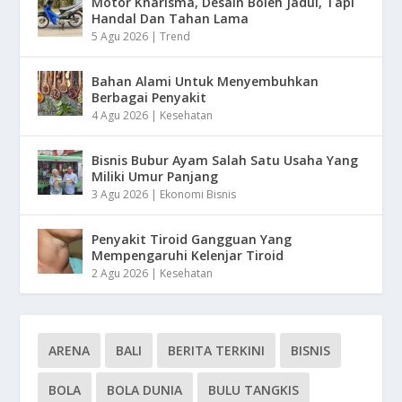
Motor Kharisma, Desain Boleh Jadul, Tapi
Handal Dan Tahan Lama
5 Agu 2026
|
Trend
Bahan Alami Untuk Menyembuhkan
Berbagai Penyakit
4 Agu 2026
|
Kesehatan
Bisnis Bubur Ayam Salah Satu Usaha Yang
Miliki Umur Panjang
3 Agu 2026
|
Ekonomi Bisnis
Penyakit Tiroid Gangguan Yang
Mempengaruhi Kelenjar Tiroid
2 Agu 2026
|
Kesehatan
ARENA
BALI
BERITA TERKINI
BISNIS
BOLA
BOLA DUNIA
BULU TANGKIS