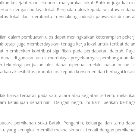
kan kesejahteraan ekonomi masyarakat lokal. Bahkan juga kain in
ertarik dengan budaya lokal. Penjualan ulos kepada wisatawan dapa
as lokal dan membantu mendukung industri pariwisata di daera
lan dalam pembuatan ulos dapat meningkatkan keterampilan pekerj
duk tetapi juga memberdayakan tenaga kerja lokal untuk terlibat dala
apat memberikan kontribusi signifikan pada pendapatan daerah. Paja
los dapat di gunakan untuk membiayai proyek-proyek pembangunan da
teknologi penjualan ulos dapat diperluas melalui pasar online. In
kan aksesibilitas produk ulos kepada konsumen dari berbagai lokasi
ak hanya terbatas pada satu acara atau kegiatan tertentu melainka
am kehidupan sehari-hari. Dengan begitu ini kami berikan berbaga
 upacara pernikahan suku Batak. Pengantin, keluarga dan tamu dapa
u yang seringkali memiliki makna simbolis terkait dengan pernikaha