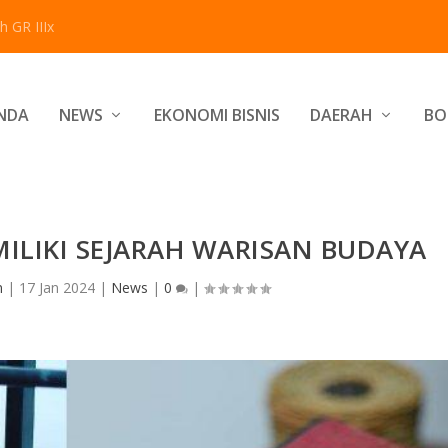
 GR IIIx
NDA
NEWS
EKONOMI BISNIS
DAERAH
BO
ILIKI SEJARAH WARISAN BUDAYA
n
|
17 Jan 2024
|
News
|
0
|