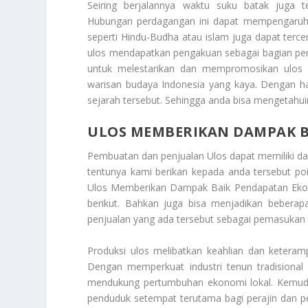
Seiring berjalannya waktu suku batak juga 
Hubungan perdagangan ini dapat mempengaruhi 
seperti Hindu-Budha atau islam juga dapat terc
ulos mendapatkan pengakuan sebagai bagian pent
untuk melestarikan dan mempromosikan ulos ba
warisan budaya Indonesia yang kaya. Dengan hal
sejarah tersebut. Sehingga anda bisa mengetahuin
ULOS MEMBERIKAN DAMPAK 
Pembuatan dan penjualan Ulos dapat memiliki dam
tentunya kami berikan kepada anda tersebut po
Ulos Memberikan Dampak Baik Pendapatan Ek
berikut. Bahkan juga bisa menjadikan bebera
penjualan yang ada tersebut sebagai pemasukan
Produksi ulos melibatkan keahlian dan keteram
Dengan memperkuat industri tenun tradisional 
mendukung pertumbuhan ekonomi lokal. Kemudian
penduduk setempat terutama bagi perajin dan pe