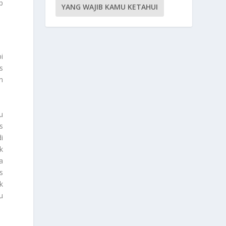
p
YANG WAJIB KAMU KETAHUI
i
s
n
u
s
i
k
a
s
k
u