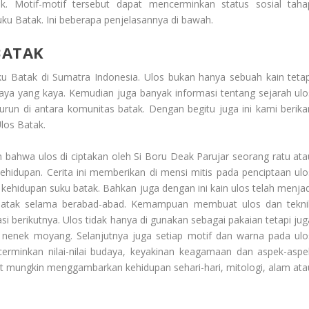
. Motif-motif tersebut dapat mencerminkan status sosial taha
uku Batak. Ini beberapa penjelasannya di bawah.
BATAK
ku Batak di Sumatra Indonesia. Ulos bukan hanya sebuah kain tetap
daya yang kaya. Kemudian juga banyak informasi tentang sejarah ulo
murun di antara komunitas batak. Dengan begitu juga ini kami berika
Ulos Batak
.
bahwa ulos di ciptakan oleh Si Boru Deak Parujar seorang ratu ata
ehidupan. Cerita ini memberikan di mensi mitis pada penciptaan ulo
ehidupan suku batak. Bahkan juga dengan ini kain ulos telah menjad
t batak selama berabad-abad. Kemampuan membuat ulos dan tekni
si berikutnya. Ulos tidak hanya di gunakan sebagai pakaian tetapi jug
 nenek moyang. Selanjutnya juga setiap motif dan warna pada ulo
rminkan nilai-nilai budaya, keyakinan keagamaan dan aspek-aspe
ut mungkin menggambarkan kehidupan sehari-hari, mitologi, alam ata