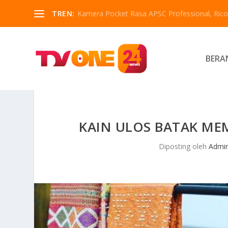
TREN:
Kamera Pocket Rasa APSC Professional, Ricoh
BERA
KAIN ULOS BATAK MEM
Diposting oleh
Admi