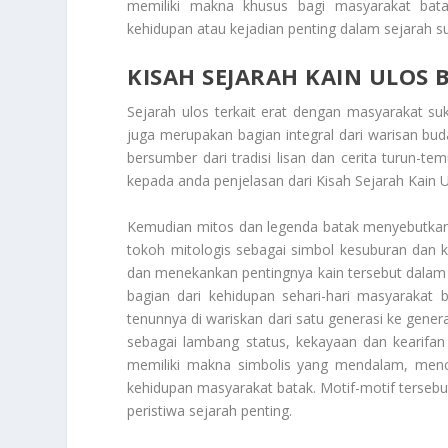
memiliki makna khusus bagi masyarakat batak
kehidupan atau kejadian penting dalam sejarah s
KISAH SEJARAH KAIN ULOS 
Sejarah ulos terkait erat dengan masyarakat su
juga merupakan bagian integral dari warisan bu
bersumber dari tradisi lisan dan cerita turun-te
kepada anda penjelasan dari
Kisah Sejarah Kain 
Kemudian mitos dan legenda batak menyebutkan 
tokoh mitologis sebagai simbol kesuburan dan k
dan menekankan pentingnya kain tersebut dalam k
bagian dari kehidupan sehari-hari masyaraka
tenunnya di wariskan dari satu generasi ke genera
sebagai lambang status, kekayaan dan kearifan
memiliki makna simbolis yang mendalam, mence
kehidupan masyarakat batak. Motif-motif terseb
peristiwa sejarah penting.