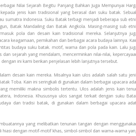
erbagai Nilai Sejarah Begitu Panjang Bahkan Juga Mempunyai Harg
kepada jenis kain tradisional yang berasal dari suku batak. Sebua
au sumatra Indonesia. Suku Batak terbagi menjadi beberapa sub etni
gun, Batak Mandailing dan Batak Angkola. Masing-masing sub etni
ermasuk pola dan desain kain tradisional mereka. Selanjutnya jug
pacara keagamaan, pernikahan dan berbagai acara budaya lainnya. Kai
titas budaya suku batak. motif, warna dan pola pada kain. Lalu jug
lis dan sejarah yang mendalam, mencerminkan nilai-nilai, kepercayaa
engan ini kami berikan penjelasan lebih lanjutnya tersebut.
i dalam desain kain mereka. Misalnya kain ulos adalah salah satu jeni
 Batak Toba. Kain ini seringkali di gunakan dalam berbagai upacara ada
ang memiliki makna simbolis tertentu. Ulos adalah jenis kain tenu
matera, Indonesia. Khususnya ulos sangat terkait dengan suku Bata
udaya dan tradisi batak, di gunakan dalam berbagai upacara adat
 pembuatannya yang melibatkan tenunan tangan dengan menggunaka
di hiasi dengan motif-motif khas, simbol-simbol dan warna-warna yan