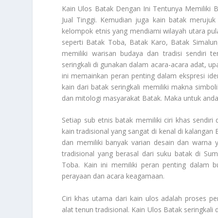
Kain Ulos Batak
Dengan Ini Tentunya Memiliki B
Jual Tinggi. Kemudian juga kain batak merujuk 
kelompok etnis yang mendiami wilayah utara pul
seperti Batak Toba, Batak Karo, Batak Simalun
memiliki warisan budaya dan tradisi sendiri t
seringkali di gunakan dalam acara-acara adat, u
ini memainkan peran penting dalam ekspresi iden
kain dari batak seringkali memiliki makna simbo
dan mitologi masyarakat Batak. Maka untuk anda d
Setiap sub etnis batak memiliki ciri khas sendir
kain tradisional yang sangat di kenal di kalangan
dan memiliki banyak varian desain dan warna y
tradisional yang berasal dari suku batak di Su
Toba. Kain ini memiliki peran penting dalam b
perayaan dan acara keagamaan.
Ciri khas utama dari kain ulos adalah proses
alat tenun tradisional.
Kain Ulos Batak
seringkali 