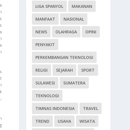
a
LIGA SPANYOL
MAKANAN
h
s
MANFAAT
NASIONAL
s
NEWS
OLAHRAGA
OPINI
a
n
PENYAKIT
a
n
PERKEMBANGAN TEKNOLOGI
RELIGI
SEJARAH
SPORT
s
t
SULAWESI
SUMATERA
n
k
TEKNOLOGI
,
TIMNAS INDONESIA
TRAVEL
n
TREND
USAHA
WISATA
g