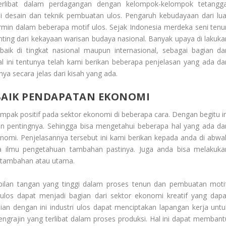
terlibat dalam perdagangan dengan kelompok-kelompok tetangga
desain dan teknik pembuatan ulos. Pengaruh kebudayaan dari lua
ermin dalam beberapa motif ulos. Sejak Indonesia merdeka seni tenu
ing dari kekayaan warisan budaya nasional. Banyak upaya di lakuka
ik di tingkat nasional maupun internasional, sebagai bagian dar
 ini tentunya telah kami berikan beberapa penjelasan yang ada dar
ya secara jelas dari kisah yang ada.
BAIK PENDAPATAN EKONOMI
pak positif pada sektor ekonomi di beberapa cara. Dengan begitu in
in pentingnya. Sehingga bisa mengetahui beberapa hal yang ada dar
onomi
. Penjelasannya tersebut ini kami berikan kepada anda di abwa
pa ilmu pengetahuan tambahan pastinya. Juga anda bisa melakuka
 tambahan atau utama.
pilan tangan yang tinggi dalam proses tenun dan pembuatan motif
ulos dapat menjadi bagian dari sektor ekonomi kreatif yang dapa
 dengan ini industri ulos dapat menciptakan lapangan kerja untu
ngrajin yang terlibat dalam proses produksi. Hal ini dapat membant