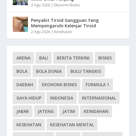
3 Agu 2026
|
Ekonomi Bisnis
Penyakit Tiroid Gangguan Yang
Mempengaruhi Kelenjar Tiroid
2 Agu 2026
|
Kesehatan
ARENA
BALI
BERITA TERKINI
BISNIS
BOLA
BOLA DUNIA
BULU TANGKIS
DAERAH
EKONOMI BISNIS
FORMULA 1
GAYA HIDUP
INDONESIA
INTERNASIONAL
JABAR
JATENG
JATIM
KEINDAHAN
KESEHATAN
KESEHATAN MENTAL