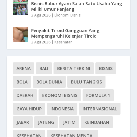
Bisnis Bubur Ayam Salah Satu Usaha Yang
Miliki Umur Panjang
3 Agu 2026
|
Ekonomi Bisnis
Penyakit Tiroid Gangguan Yang
Mempengaruhi Kelenjar Tiroid
2 Agu 2026
|
Kesehatan
ARENA
BALI
BERITA TERKINI
BISNIS
BOLA
BOLA DUNIA
BULU TANGKIS
DAERAH
EKONOMI BISNIS
FORMULA 1
GAYA HIDUP
INDONESIA
INTERNASIONAL
JABAR
JATENG
JATIM
KEINDAHAN
KESEHATAN
KESEHATAN MENTAL