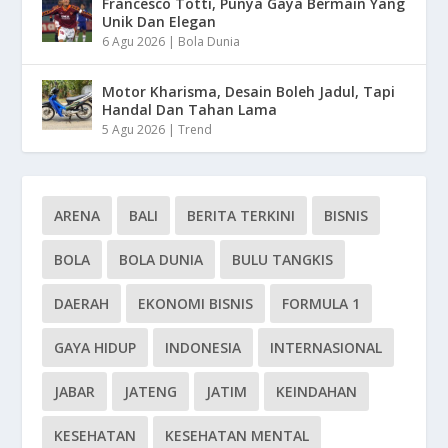
Francesco Totti, Punya Gaya Bermain Yang
Unik Dan Elegan
6 Agu 2026
|
Bola Dunia
Motor Kharisma, Desain Boleh Jadul, Tapi
Handal Dan Tahan Lama
5 Agu 2026
|
Trend
ARENA
BALI
BERITA TERKINI
BISNIS
BOLA
BOLA DUNIA
BULU TANGKIS
DAERAH
EKONOMI BISNIS
FORMULA 1
GAYA HIDUP
INDONESIA
INTERNASIONAL
JABAR
JATENG
JATIM
KEINDAHAN
KESEHATAN
KESEHATAN MENTAL