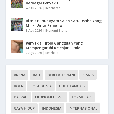
Berbagai Penyakit
4 Agu 2026
|
Kesehatan
Bisnis Bubur Ayam Salah Satu Usaha Yang
Miliki Umur Panjang
3 Agu 2026
|
Ekonomi Bisnis
Penyakit Tiroid Gangguan Yang
Mempengaruhi Kelenjar Tiroid
2 Agu 2026
|
Kesehatan
ARENA
BALI
BERITA TERKINI
BISNIS
BOLA
BOLA DUNIA
BULU TANGKIS
DAERAH
EKONOMI BISNIS
FORMULA 1
GAYA HIDUP
INDONESIA
INTERNASIONAL