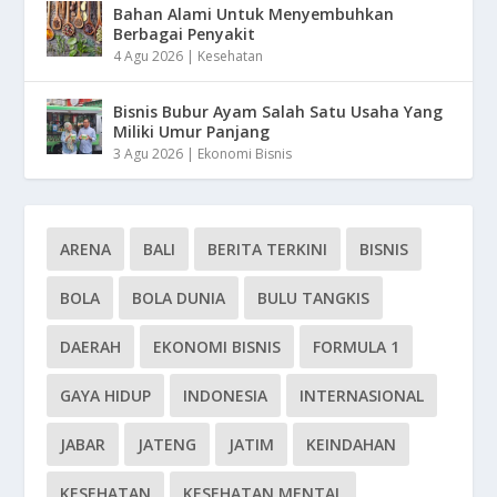
Bahan Alami Untuk Menyembuhkan
Berbagai Penyakit
4 Agu 2026
|
Kesehatan
Bisnis Bubur Ayam Salah Satu Usaha Yang
Miliki Umur Panjang
3 Agu 2026
|
Ekonomi Bisnis
ARENA
BALI
BERITA TERKINI
BISNIS
BOLA
BOLA DUNIA
BULU TANGKIS
DAERAH
EKONOMI BISNIS
FORMULA 1
GAYA HIDUP
INDONESIA
INTERNASIONAL
JABAR
JATENG
JATIM
KEINDAHAN
KESEHATAN
KESEHATAN MENTAL