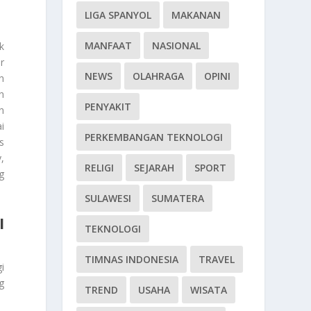
LIGA SPANYOL
MAKANAN
MANFAAT
NASIONAL
k
r
NEWS
OLAHRAGA
OPINI
n
n
PENYAKIT
n
i
PERKEMBANGAN TEKNOLOGI
s
,
RELIGI
SEJARAH
SPORT
g
SULAWESI
SUMATERA
I
TEKNOLOGI
TIMNAS INDONESIA
TRAVEL
i
g
TREND
USAHA
WISATA