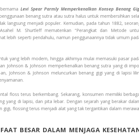
a bernama
Levi Spear Parmly Memperkenalkan Konsep Benang Gig
penggunaan benang sutra atau sutra halus untuk membersihkan sela
tidak langsung menjadi populer. Kemudian, pada tahun 1882, seoran
 Asahel M. Shurtleff mematenkan “Perangkat dan Metode untu
lihat lebih seperti pendahulu, namun penggunaannya tidak umum pad
entuk yang lebih modern, hingga akhirnya mulai memasuki pasar pad
sahaan Johnson & Johnson memperkenalkan benang sutra yang di impo
an, Johnson & Johnson meluncurkan benang gigi yang di lapisi lilin
enyamanan.
ental floss terus berkembang. Sekarang, konsumen memiliki berbaga
ang yang di lapisi, dan pita lebar. Dengan sejarah yang berakar dala
 gigi, flossing terus menjadi alat yang tak tergantikan dalam merawa
NFAAT BESAR DALAM MENJAGA KESEHATA