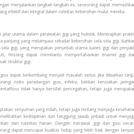
ngan menjalankan langkah-langkah ini, seseorang dapat memastika
g efektif dan integral dalam rutinitas kebersihan mulut mereka.
 pilar utama dalam perawatan gigi yang holistik. Menerapkan prakti
a panjang yang melampaui sekadar kebersihan sela-sela gigi. Bahka
ela gigi, yang merupakan penyebab utama karies gigi dan penyaki
ruh, flossing dapat membantu mempertahankan enamel gigi da
k struktur gigi.
gusi dapat berkembang menjadi masalah serius jika dibiarkan tanp
rangi risiko peradangan gusi, infeksi, bahkan kerusakan jaringa
entalfloss tidak hanya bersifat pencegahan, tetapi juga merupaka
iptakan senyuman yang indah, tetapi juga tentang menjaga kesehata
melibatkan kedisiplinan dan tanggung jawab pribadi untuk menjag
ahkan dari rutinitas harian. Dengan merawat gigi dan gusi secar
eorang dapat mencapai kualitas hidup yang lebih baik dengan senyu