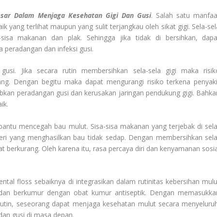
esar Dalam Menjaga Kesehatan Gigi Dan Gusi
. Salah satu manfaa
 yang terlihat maupun yang sulit terjangkau oleh sikat gigi. Sela-sel
-sisa makanan dan plak. Sehingga jika tidak di bersihkan, dapa
 peradangan dan infeksi gusi.
si. Jika secara rutin membersihkan sela-sela gigi maka risik
ang. Dengan begitu maka dapat mengurangi risiko terkena penyaki
abkan peradangan gusi dan kerusakan jaringan pendukung gigi. Bahka
ik.
bantu mencegah bau mulut. Sisa-sisa makanan yang terjebak di sela
eri yang menghasilkan bau tidak sedap. Dengan membersihkan sela
pat berkurang. Oleh karena itu, rasa percaya diri dan kenyamanan sosia
al floss sebaiknya di integrasikan dalam rutinitas kebersihan mulu
 dan berkumur dengan obat kumur antiseptik. Dengan memasukka
 rutin, seseorang dapat menjaga kesehatan mulut secara menyeluruh
dan gusi di masa depan.