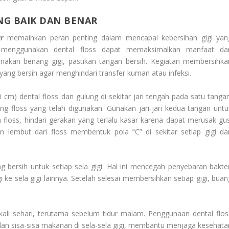
NG BAIK DAN BENAR
r
memainkan peran penting dalam mencapai kebersihan gigi yan
m menggunakan dental floss dapat memaksimalkan manfaat da
nakan benang gigi, pastikan tangan bersih. Kegiatan membersihka
 yang bersih agar menghindari transfer kuman atau infeksi.
60 cm) dental floss dan gulung di sekitar jari tengah pada satu tangan
ng floss yang telah digunakan. Gunakan jari-jari kedua tangan untu
floss, hindari gerakan yang terlalu kasar karena dapat merusak gus
 lembut dari floss membentuk pola “C” di sekitar setiap gigi da
bersih untuk setiap sela gigi. Hal ini mencegah penyebaran bakter
gi ke sela gigi lainnya. Setelah selesai membersihkan setiap gigi, bua
kali sehari, terutama sebelum tidur malam. Penggunaan dental flos
an sisa-sisa makanan di sela-sela gigi, membantu menjaga kesehata