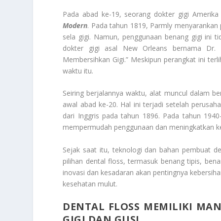
Pada abad ke-19, seorang dokter gigi Amerik
Modern
. Pada tahun 1819, Parmly menyarankan 
sela gigi. Namun, penggunaan benang gigi ini 
dokter gigi asal New Orleans bernama Dr.
Membersihkan Gigi.” Meskipun perangkat ini ter
waktu itu.
Seiring berjalannya waktu, alat muncul dalam b
awal abad ke-20. Hal ini terjadi setelah peru
dari Inggris pada tahun 1896. Pada tahun 1940-
mempermudah penggunaan dan meningkatkan k
Sejak saat itu, teknologi dan bahan pembuat d
pilihan dental floss, termasuk benang tipis, ben
inovasi dan kesadaran akan pentingnya kebersihan
kesehatan mulut.
DENTAL FLOSS MEMILIKI MA
GIGI DAN GUSI