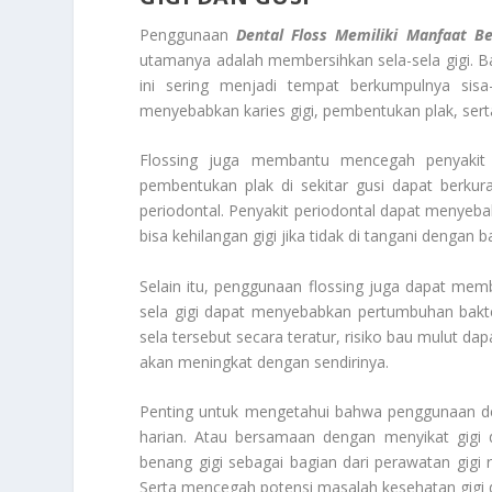
Penggunaan
Dental Floss Memiliki Manfaat B
utamanya adalah membersihkan sela-sela gigi. Baik
ini sering menjadi tempat berkumpulnya sisa
menyebabkan karies gigi, pembentukan plak, serta
Flossing juga membantu mencegah penyakit gu
pembentukan plak di sekitar gusi dapat berkur
periodontal. Penyakit periodontal dapat menyeb
bisa kehilangan gigi jika tidak di tangani dengan ba
Selain itu, penggunaan flossing juga dapat mem
sela gigi dapat menyebabkan pertumbuhan bakt
sela tersebut secara teratur, risiko bau mulut da
akan meningkat dengan sendirinya.
Penting untuk mengetahui bahwa penggunaan dent
harian. Atau bersamaan dengan menyikat gigi
benang gigi sebagai bagian dari perawatan gigi
Serta mencegah potensi masalah kesehatan gigi 