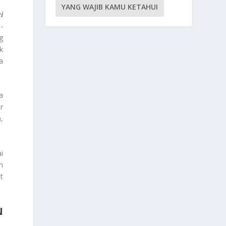
YANG WAJIB KAMU KETAHUI
i
-
g
k
a
a
r
,
i
m
t
N