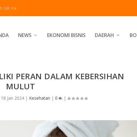
 GR IIIx
NDA
NEWS
EKONOMI BISNIS
DAERAH
BO
LIKI PERAN DALAM KEBERSIHAN
MULUT
|
18 Jan 2024
|
Kesehatan
|
0
|