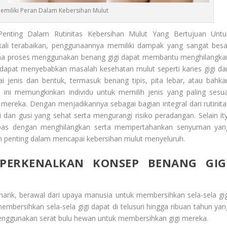
Memiliki Peran Dalam Kebersihan Mulut
enting Dalam Rutinitas Kebersihan Mulut Yang Bertujuan Untu
kali terabaikan, penggunaannya memiliki dampak yang sangat besa
karena proses menggunakan benang gigi dapat membantu menghilangka
 dapat menyebabkan masalah kesehatan mulut seperti karies gigi da
 jenis dan bentuk, termasuk benang tipis, pita lebar, atau bahka
n ini memungkinkan individu untuk memilih jenis yang paling sesua
mereka. Dengan menjadikannya sebagai bagian integral dari rutinita
 dan gusi yang sehat serta mengurangi risiko peradangan. Selain ity
napas dengan menghilangkan serta mempertahankan senyuman yan
an penting dalam mencapai kebersihan mulut menyeluruh.
PERKENALKAN KONSEP BENANG GIG
narik, berawal dari upaya manusia untuk membersihkan sela-sela gig
mbersihkan sela-sela gigi dapat di telusuri hingga ribuan tahun yan
menggunakan serat bulu hewan untuk membersihkan gigi mereka.