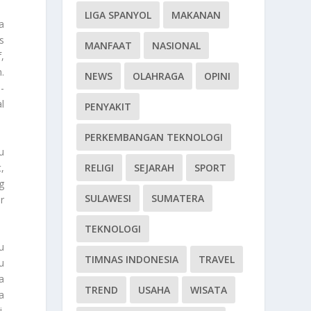
LIGA SPANYOL
MAKANAN
a
s
MANFAAT
NASIONAL
,
.
NEWS
OLAHRAGA
OPINI
-
l
PENYAKIT
PERKEMBANGAN TEKNOLOGI
u
,
RELIGI
SEJARAH
SPORT
g
SULAWESI
SUMATERA
r
TEKNOLOGI
u
TIMNAS INDONESIA
TRAVEL
u
a
TREND
USAHA
WISATA
a
.