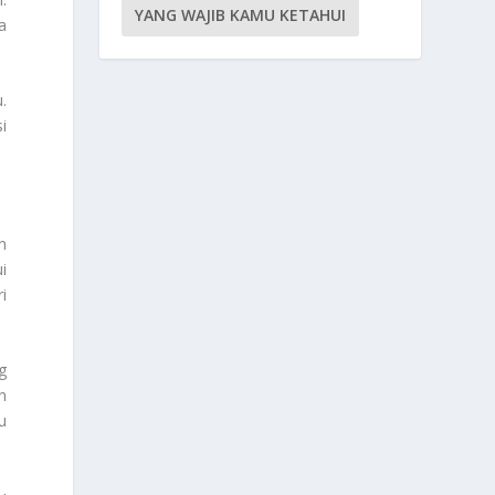
YANG WAJIB KAMU KETAHUI
a
.
i
n
i
i
g
n
u