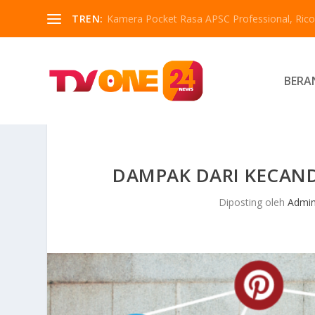
TREN:
Kamera Pocket Rasa APSC Professional, Ricoh
BERA
DAMPAK DARI KECAND
Diposting oleh
Admi