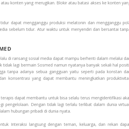
n atau konten yang merugikan. Blokir atau batasi akses ke konten yan
m tidur dapat mengganggu produksi melatonin dan mengganggu pol
edia sebelum tidur. Atur waktu untuk menyendiri dan bersantai tanp
SMED
lalu di ransang sosial media dapat mampu berhenti dalam melalui dar
tuk tidak lagi bermain Sosmed namun nyatanya banyak sekali hal positi
gga tanpa adanya sebua gangguan yaitu seperti pada konstan dar
 dan konsentrasi yang dapat membantu meningkatkan produktivita
 terapis dapat membantu untuk bisa selalu terus mengidentifikasi aka
pengelolaan. Dengan tidak lagi terlalu terlibat dalam dunia virtual
dalam hubungan pribadi di dunia nyata.
uk Interaksi langsung dengan teman, keluarga, dan rekan dapa