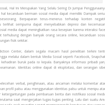
ial, Hal Ini Merupakan Yang Selalu Sering Di Jumpai Penggunaany
 hal kecanduan bermain sosial media dapat memiliki
Dampak
seriu
eseorang. Berpaparan terus-menerus terhadap konten negatif
lu terlihat sempurna dapat menyebabkan depresi dan kecemasan
sial media dapat meningkatkan rasa kesepian karena interaksi face
t terhubung dengan banyak orang secara online, kecanduan sosia
ngan fisik sekitar.
iction Center
, dalam segala macam hasil penelitian terkini tent
ngga melalui dalam bentuk Media Sosial seperti Facebook, Snapchat
ehadiran buruk pada isi kepala. Banyaknya informasi pribadi yan
keamanan. Identitas online dapat di eksploitasi, dan serangan sibe
elecehan verbal, penghinaan, atau ancaman melalui komentar ata
kan profil palsu atau menggunakan identitas palsu untuk menipu ata
r ketergantungan pada pembaruan berita dan notifikasi sosial medi
erutama saat mengerjakan tugas-tugas penting. Lalu dari suatu Are
miawi pada orak mungkin sangat mempengaruhi keputusan atau sensasi