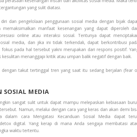
da perasaan kesenangan instan dari aktivitas sosial media. Maka tent
rgantungan yang sulit diatasi.
 diri dan pengelolaan penggunaan sosial media dengan bijak dapa
 memaksimalkan manfaat kesenangan yang dapat diperoleh dar
resiasi online atau interaksi sosial. Tentunya dapat menciptaka
osial media, dan jika ini tidak terkendali, dapat berkontribusi pad
 fokus pada hal tersebut yakni merupakan dari respons positif. Yan
kesulitan menanggapi kritik atau umpan balik negatif dengan baik.
engan takut tertinggal tren yang saat itu sedang berjalan (
fear o
 SOSIAL MEDIA
ungkin sangat sulit untuk dapat mampu melepaskan kebiasaan buru
 tersebut. Namun, melalui dengan cara yang keras dan akan demi bis
aka dalam cara
Mengatasi Kecanduan Sosial Media
dapat teru
etox digital. Yang kerap di mana Anda sengaja membatasi ata
ngka waktu tertentu.