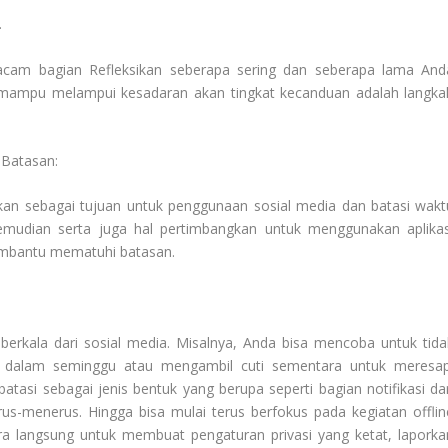
.
am bagian Refleksikan seberapa sering dan seberapa lama And
 mampu melampui kesadaran akan tingkat kecanduan adalah langka
 Batasan:
n sebagai tujuan untuk penggunaan sosial media dan batasi wakt
Kemudian serta juga hal pertimbangkan untuk menggunakan aplikas
embantu mematuhi batasan.
erkala dari sosial media. Misalnya, Anda bisa mencoba untuk tida
u dalam seminggu atau mengambil cuti sementara untuk meresap
asi sebagai jenis bentuk yang berupa seperti bagian notifikasi dar
rus-menerus. Hingga bisa mulai terus berfokus pada kegiatan offlin
 langsung untuk membuat pengaturan privasi yang ketat, laporka