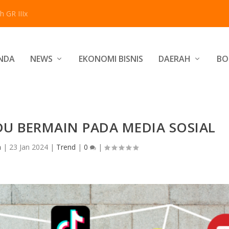
 GR IIIx
NDA
NEWS
EKONOMI BISNIS
DAERAH
BO
U BERMAIN PADA MEDIA SOSIAL
n
|
23 Jan 2024
|
Trend
|
0
|