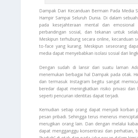
Dampak
Dari Kecanduan Bermain Pada Media Sos
Hampir Sampai Seluruh Dunia. Di dalam sebuah
pada kesejahteraan mental dan emosional s
perbandingan sosial, dan tekanan untuk sela
Meskipun terhubung secara online, kecanduan so
to-face yang kurang. Meskipun seseorang dapa
media dapat menyebabkan isolasi sosial dari lingku
Dengan sudah di lansir dari suatu laman
Add
menemukan berbagai hal
Dampak
pada otak. Hi
dan termasuk Instagram begitu sangat memicu k
beredar dapat meningkatkan risiko privasi dan 
seperti pencurian identitas dapat terjadi.
Kemudian setiap orang dapat menjadi korban p
pesan pribadi. Sehingga terus menerus mencipta
merugikan orang lain. Dan dengan melalui kaba
dapat mengganggu konsentrasi dan perhatian, t
“hadiah” di otak dan pada jalur pesan dalam ki