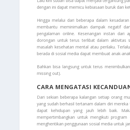
Lalu kini sudah bisa dapat menjadi tergantung pa
dengan ini dapat memicu kebiasaan buruk dan kete
Hingga melalui dari beberapa dalam kesadaran
membantu meminimalkan dampak negatif dan
pengalaman online. Kesenangan instan dari ap
dorongan untuk terus terlibat dalam aktivitas s
masalah kesehatan mental atau perilaku. Terlalu
berada di sosial media dapat membuat anak-anak 
Bahkan bisa langsung untuk terus menimbulkan d
missing out
).
CARA MENGATASI KECANDUAN
Dari sekian beberapa kalangan setiap orang m
yang sudah berhasil tertanam dalam diri mereka
dapat kehidupan yang jauh lebih baik. M
mempertimbangkan untuk mengikuti program d
menghentikan penggunaan sosial media untuk ja