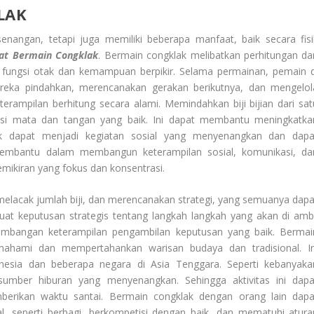
LAK
nangan, tetapi juga memiliki beberapa manfaat, baik secara fisi
at Bermain Congklak
. Bermain congklak melibatkan perhitungan da
 fungsi otak dan kemampuan berpikir. Selama permainan, pemain d
ereka pindahkan, merencanakan gerakan berikutnya, dan mengelol
terampilan berhitung secara alami. Memindahkan biji bijian dari sat
asi mata dan tangan yang baik. Ini dapat membantu meningkatka
ak dapat menjadi kegiatan sosial yang menyenangkan dan dapa
membantu dalam membangun keterampilan sosial, komunikasi, da
ikiran yang fokus dan konsentrasi.
 melacak jumlah biji, dan merencanakan strategi, yang semuanya dapa
t keputusan strategis tentang langkah langkah yang akan di ambi
mbangan keterampilan pengambilan keputusan yang baik. Bermai
ahami dan mempertahankan warisan budaya dan tradisional. In
esia dan beberapa negara di Asia Tenggara. Seperti kebanyaka
umber hiburan yang menyenangkan. Sehingga aktivitas ini dapa
erikan waktu santai. Bermain congklak dengan orang lain dapa
 seperti berbagi, berkompetisi dengan baik, dan mematuhi atura