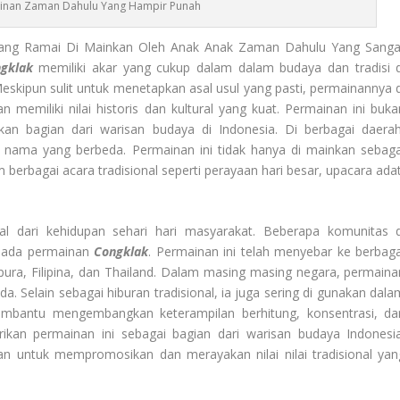
inan Zaman Dahulu Yang Hampir Punah
Yang Ramai Di Mainkan Oleh Anak Anak Zaman Dahulu Yang Sanga
gklak
memiliki akar yang cukup dalam dalam budaya dan tradisi d
skipun sulit untuk menetapkan asal usul yang pasti, permainannya d
 memiliki nilai historis dan kultural yang kuat. Permainan ini buka
an bagian dari warisan budaya di Indonesia. Di berbagai daerah
an nama yang berbeda. Permainan ini tidak hanya di mainkan sebaga
 berbagai acara tradisional seperti perayaan hari besar, upacara adat
ral dari kehidupan sehari hari masyarakat. Beberapa komunitas d
 pada permainan
Congklak
. Permainan ini telah menyebar ke berbaga
apura, Filipina, dan Thailand. Dalam masing masing negara, permaina
da. Selain sebagai hiburan tradisional, ia juga sering di gunakan dala
embantu mengembangkan keterampilan berhitung, konsentrasi, da
arikan permainan ini sebagai bagian dari warisan budaya Indonesia
kan untuk mempromosikan dan merayakan nilai nilai tradisional yan