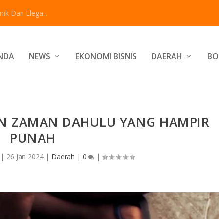
ik Dan Elega...
NDA
NEWS
EKONOMI BISNIS
DAERAH
BO
N ZAMAN DAHULU YANG HAMPIR
PUNAH
|
26 Jan 2024
|
Daerah
|
0
|