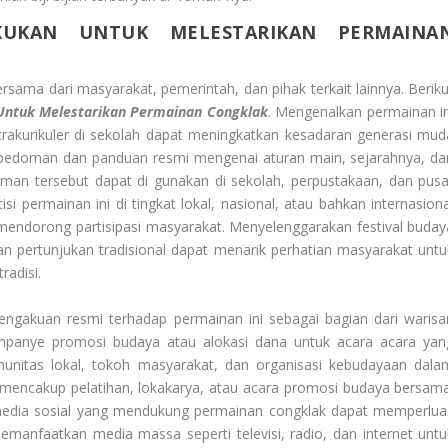
UKAN UNTUK MELESTARIKAN PERMAINA
sama dari masyarakat, pemerintah, dan pihak terkait lainnya. Beriku
Untuk Melestarikan Permainan Congklak
. Mengenalkan permainan in
strakurikuler di sekolah dapat meningkatkan kesadaran generasi mud
 pedoman dan panduan resmi mengenai aturan main, sejarahnya, da
oman tersebut dapat di gunakan di sekolah, perpustakaan, dan pusa
permainan ini di tingkat lokal, nasional, atau bahkan internasiona
mendorong partisipasi masyarakat. Menyelenggarakan festival buday
an pertunjukan tradisional dapat menarik perhatian masyarakat untu
radisi.
gakuan resmi terhadap permainan ini sebagai bagian dari warisa
ampanye promosi budaya atau alokasi dana untuk acara acara yan
unitas lokal, tokoh masyarakat, dan organisasi kebudayaan dala
t mencakup pelatihan, lokakarya, atau acara promosi budaya bersama
 media sosial yang mendukung permainan congklak dapat memperlua
manfaatkan media massa seperti televisi, radio, dan internet untu