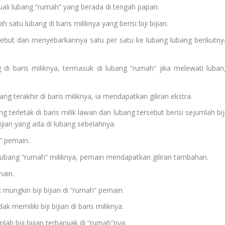
cuali lubang “rumah” yang berada di tengah papan.
atu lubang di baris miliknya yang berisi biji bijian.
sebut dan menyebarkannya satu per satu ke lubang lubang berikutny
g di baris miliknya, termasuk di lubang “rumah” jika melewati luban
bang terakhir di baris miliknya, ia mendapatkan giliran ekstra.
ang terletak di baris milik lawan dan lubang tersebut berisi sejumlah bij
bijian yang ada di lubang sebelahnya.
” pemain.
di lubang “rumah” miliknya, pemain mendapatkan giliran tambahan.
main.
ngkin biji bijian di “rumah” pemain.
 memiliki biji bijian di baris miliknya.
h biji bijian terbanyak di “rumah”nya.