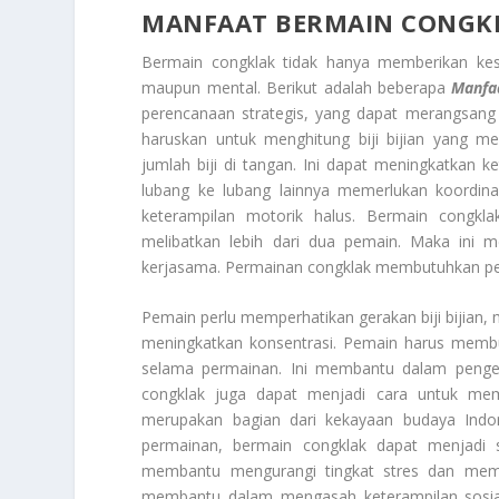
MANFAAT BERMAIN CONGK
Bermain congklak tidak hanya memberikan kese
maupun mental. Berikut adalah beberapa
Manfa
perencanaan strategis, yang dapat merangsang
haruskan untuk menghitung biji bijian yang m
jumlah biji di tangan. Ini dapat meningkatkan ke
lubang ke lubang lainnya memerlukan koordin
keterampilan motorik halus. Bermain congkl
melibatkan lebih dari dua pemain. Maka ini 
kerjasama. Permainan congklak membutuhkan pem
Pemain perlu memperhatikan gerakan biji bijian,
meningkatkan konsentrasi. Pemain harus membua
selama permainan. Ini membantu dalam penge
congklak juga dapat menjadi cara untuk mem
merupakan bagian dari kekayaan budaya Indon
permainan, bermain congklak dapat menjadi s
membantu mengurangi tingkat stres dan memb
membantu dalam mengasah keterampilan sosial,