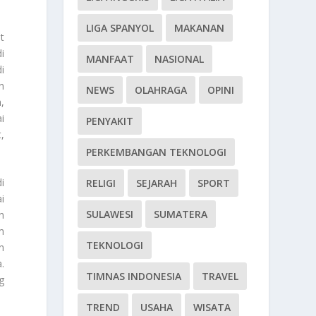
LIGA SPANYOL
MAKANAN
t
i
MANFAAT
NASIONAL
i
n
NEWS
OLAHRAGA
OPINI
,
i
PENYAKIT
,
PERKEMBANGAN TEKNOLOGI
i
RELIGI
SEJARAH
SPORT
i
SULAWESI
SUMATERA
n
m
TEKNOLOGI
n
.
TIMNAS INDONESIA
TRAVEL
g
TREND
USAHA
WISATA