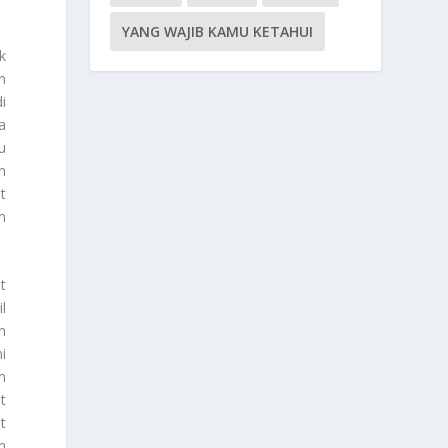
YANG WAJIB KAMU KETAHUI
k
n
i
a
u
n
t
n
t
l
n
i
n
t
t
n