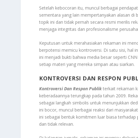
Setelah kebocoran itu, muncul berbagai pendapat
sementara yang lain mempertanyakan alasan di b
topik ini dan tidak pernah secara resmi merilis 
menjaga integritas dan profesionalisme perusaha
Keputusan untuk merahasiakan rekaman ini menc
berpotensi memicu kontroversi. Di satu sisi, hal in
ini menjadi bukti bahwa media besar seperti CN
setiap materi yang mereka simpan atau siarkan.
KONTROVERSI DAN RESPON PUBL
Kontroversi Dan Respon Publik
terkait rekaman 
keberadaannya terungkap pada tahun 2009. Rekam
sebagai langkah simbolis untuk menunjukkan dedi
ini bocor, muncul berbagai reaksi dari masyarak
ini sebagai bentuk komitmen luar biasa terhada
dan tidak relevan.
Di kalangan jurnalis, rekaman ini memicu diskusi