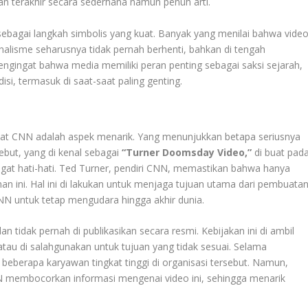
terakhir secara sederhana namun penuh arti.
g sebagai langkah simbolis yang kuat. Banyak yang menilai bahwa vide
alisme seharusnya tidak pernah berhenti, bahkan di tengah
engingat bahwa media memiliki peran penting sebagai saksi sejarah,
disi, termasuk di saat-saat paling genting.
N
mat CNN adalah aspek menarik. Yang menunjukkan betapa seriusnya
sebut, yang di kenal sebagai
“Turner Doomsday Video,”
di buat pad
gat hati-hati. Ted Turner, pendiri CNN, memastikan bahwa hanya
n ini. Hal ini di lakukan untuk menjaga tujuan utama dari pembuata
NN untuk tetap mengudara hingga akhir dunia.
n tidak pernah di publikasikan secara resmi. Kebijakan ini di ambil
atau di salahgunakan untuk tujuan yang tidak sesuai. Selama
 beberapa karyawan tingkat tinggi di organisasi tersebut. Namun,
 membocorkan informasi mengenai video ini, sehingga menarik