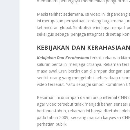
memahami pentingnya memberikan penghormatan 
Meski terlihat sederhana, isi video ini di pandan
ini merupakan pernyataan tentang bagaimana jurn
kehancuran global. Simbolisme ini juga menjadi p
sekaligus sebagai penjaga integritas di setiap kon
KEBIJAKAN DAN KERAHASIAA
Kebijakan Dan Kerahasiaan
terkait rekaman kia
saluran berita ini menjaga citranya. Rekaman ter
masa awal CNN berdiri dan di simpan dengan san
sedikit orang yang mengetahui keberadaan rekama
video tersebut. Yaitu sebagai simbol komitmen C
Rekaman ini di simpan dalam arsip internal CNN da
agar video tersebut tidak menjadi bahan sensasi 
bertahun-tahun, rekaman ini hanya diketahui oleh
pada tahun 2009, seorang mantan karyawan CNN
perhatian publik.