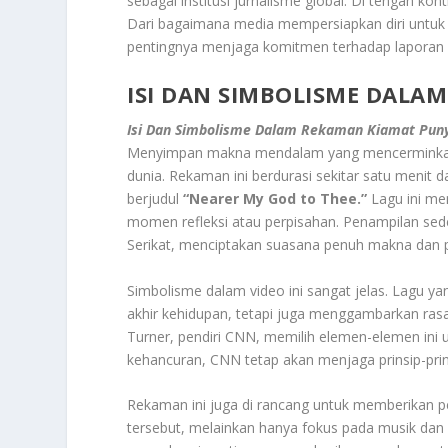
sebagai institusi jurnalisme global. Di tengah ko
Dari bagaimana media mempersiapkan diri untuk
pentingnya menjaga komitmen terhadap laporan beri
ISI DAN SIMBOLISME DALA
Isi Dan Simbolisme Dalam Rekaman Kiamat Pu
Menyimpan makna mendalam yang mencerminkan k
dunia. Rekaman ini berdurasi sekitar satu menit 
berjudul
“Nearer My God to Thee.”
Lagu ini mem
momen refleksi atau perpisahan. Penampilan sede
Serikat, menciptakan suasana penuh makna dan
Simbolisme dalam video ini sangat jelas. Lagu 
akhir kehidupan, tetapi juga menggambarkan ras
Turner, pendiri CNN, memilih elemen-elemen in
kehancuran, CNN tetap akan menjaga prinsip-prins
Rekaman ini juga di rancang untuk memberikan pe
tersebut, melainkan hanya fokus pada musik da