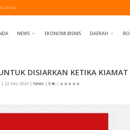
 GR IIIx
NDA
NEWS
EKONOMI BISNIS
DAERAH
BO
NTUK DISIARKAN KETIKA KIAMAT
|
22 Des 2024
|
News
|
0
|