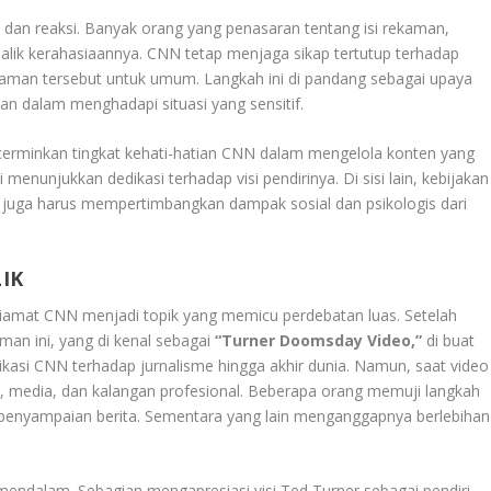
 dan reaksi. Banyak orang yang penasaran tentang isi rekaman,
alik kerahasiaannya. CNN tetap menjaga sikap tertutup terhadap
rekaman tersebut untuk umum. Langkah ini di pandang sebagai upaya
an dalam menghadapi situasi yang sensitif.
erminkan tingkat kehati-hatian CNN dalam mengelola konten yang
i menunjukkan dedikasi terhadap visi pendirinya. Di sisi lain, kebijakan
N juga harus mempertimbangkan dampak sosial dan psikologis dari
IK
kiamat CNN menjadi topik yang memicu perdebatan luas. Setelah
an ini, yang di kenal sebagai
“Turner Doomsday Video,”
di buat
kasi CNN terhadap jurnalisme hingga akhir dunia. Namun, saat video
at, media, dan kalangan profesional. Beberapa orang memuji langkah
p penyampaian berita. Sementara yang lain menganggapnya berlebihan
 mendalam. Sebagian mengapresiasi visi Ted Turner sebagai pendiri