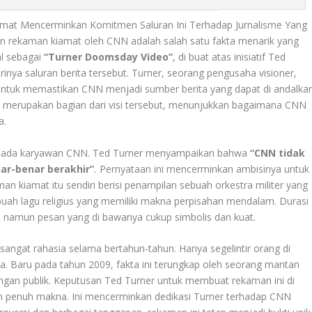
iamat Mencerminkan Komitmen Saluran Ini Terhadap Jurnalisme Yang
n rekaman kiamat oleh CNN adalah salah satu fakta menarik yang
al sebagai
“Turner Doomsday Video”
, di buat atas inisiatif Ted
rinya saluran berita tersebut. Turner, seorang pengusaha visioner,
Untuk memastikan CNN menjadi sumber berita yang dapat di andalka
ni merupakan bagian dari visi tersebut, menunjukkan bagaimana CNN
a.
kepada karyawan CNN. Ted Turner menyampaikan bahwa
“CNN tidak
ar-benar berakhir”
.
Pernyataan ini mencerminkan ambisinya untuk
an kiamat itu sendiri berisi penampilan sebuah orkestra militer yang
uah lagu religius yang memiliki makna perpisahan mendalam. Durasi
it, namun pesan yang di bawanya cukup simbolis dan kuat.
sangat rahasia selama bertahun-tahun. Hanya segelintir orang di
. Baru pada tahun 2009, fakta ini terungkap oleh seorang mantan
gan publik. Keputusan Ted Turner untuk membuat rekaman ini di
n penuh makna. Ini mencerminkan dedikasi Turner terhadap CNN