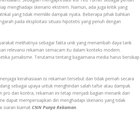
iap menghadapi skenario ekstrem. Namun, ada juga kritik yang
eatrikal yang tidak memiliki dampak nyata. Beberapa pihak bahkan
arah pada eksploitasi situasi hipotetis yang penuh dengan
arakat melihatnya sebagai fakta unik yang menambah daya tarik
kan relevansi rekaman semacam itu dalam konteks modern.
 etika jurnalisme. Terutama tentang bagaimana media harus bersikap
menjaga kerahasiaan isi rekaman tersebut dan tidak pernah secara
andang sebagai upaya untuk menghindari salah tafsir atau dampak
n pro dan kontra, rekaman ini tetap menjadi bagian menarik dari
me dapat mempersiapkan diri menghadapi skenario yang tidak
ai siaran kiamat
CNN Punya Rekaman
.