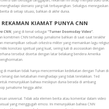
ntroversi dan berbagai tanggapan, rekaman ini tetap menjadi bukti unik
 menghadapi skenario yang tak terbayangkan. Sekaligus menegaskan
ta di setiap situasi, bahkan di akhir dunia.
M REKAMAN KIAMAT PUNYA CNN
nya CNN
, yang di kenal sebagai
“Turner Doomsday Video”
.
omitmen CNN terhadap jurnalisme bahkan di saat-saat terakhir
dan menampilkan sebuah orkestra militer yang memainkan lagu religiu
iliki konotasi spiritual yang kuat, sering kali di asosiasikan dengan
rhana tersebut disertai dengan latar belakang bendera Amerika
 penghormatan.
yang di mainkan tidak hanya mencerminkan kedekatan dengan Tuhan di
a tenang dan ketabahan menghadapi yang tidak terelakkan. Ted
i untuk menunjukkan bahwa meskipun dunia berada di ambang
ip jurnalisme hingga akhir.
san universal. Tidak ada elemen berita atau komentar dalam video
n visual yang menggugah emosi. Ini menunjukkan bahwa CNN