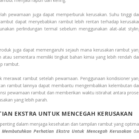
ambut menjadi rapuh dan kering.
elah pewarnaan juga dapat memperburuk kerusakan. Suhu tinggi dar
ng rambut dapat menyebabkan rambut lebih rentan terhadap kerusaka
unakan perlindungan termal sebelum menggunakan alat-alat stylin
 produk juga dapat memengaruhi sejauh mana kerusakan rambut yan
 atau sementara memiliki tingkat bahan kimia yang lebih rendah da
ap rambut.
tuk merawat rambut setelah pewarnaan. Penggunaan kondisioner yan
watan rambut lainnya dapat membantu mengembalikan kelembutan da
ensi pewarnaan rambut dan memberikan waktu istirahat antara prose
akan yang lebih parah.
IAN EKSTRA UNTUK MENCEGAH KERUSAKAN
penting dalam menjaga kesehatan dan tampilan rambut yang optimal
 Membutuhkan Perhatian Ekstra Untuk Mencegah Kerusakan
da