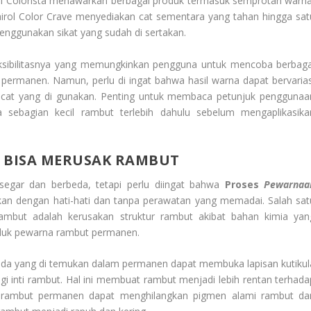
éal Colorista menawarkan berbagai produk termasuk semprotan warna
lairol Color Crave menyediakan cat sementara yang tahan hingga sat
nggunakan sikat yang sudah di sertakan.
eksibilitasnya yang memungkinkan pengguna untuk mencoba berbaga
ermanen. Namun, perlu di ingat bahwa hasil warna dapat bervarias
 cat yang di gunakan. Penting untuk membaca petunjuk penggunaa
sebagian kecil rambut terlebih dahulu sebelum mengaplikasika
 BISA MERUSAK RAMBUT
egar dan berbeda, tetapi perlu diingat bahwa
Proses
Pewarnaa
kukan dengan hati-hati dan tanpa perawatan yang memadai. Salah sat
mbut adalah kerusakan struktur rambut akibat bahan kimia yan
duk pewarna rambut permanen.
sida yang di temukan dalam permanen dapat membuka lapisan kutikul
i inti rambut. Hal ini membuat rambut menjadi lebih rentan terhada
na rambut permanen dapat menghilangkan pigmen alami rambut da