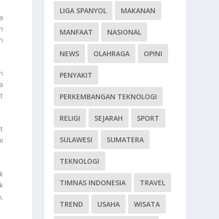
LIGA SPANYOL
MAKANAN
a
h
MANFAAT
NASIONAL
n
NEWS
OLAHRAGA
OPINI
n
PENYAKIT
a
t
PERKEMBANGAN TEKNOLOGI
RELIGI
SEJARAH
SPORT
t
SULAWESI
SUMATERA
i
TEKNOLOGI
k
TIMNAS INDONESIA
TRAVEL
k
,
TREND
USAHA
WISATA