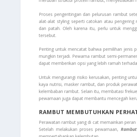
merubah struktur protein rambut, menyebabkan r
Proses pengeritingan dan pelurusan rambut set
alat-alat styling seperti catokan atau pengeri
dan patah. Oleh karena itu, perlu untuk mengg
tersebut.
Penting untuk mencatat bahwa pemilihan jenis
mungkin terjadi. Pewarna rambut semi-permanen
dapat memberikan opsi yang lebih ramah terhad
Untuk mengurangi risiko kerusakan, penting un
kaya nutrisi, masker rambut, dan produk pera
kelembaban rambut. Selain itu, membatasi freku
pewarnaan juga dapat membantu mencegah kerus
RAMBUT MEMBUTUHKAN PERHAT
Perawatan rambut yang di cat memainkan peran 
Setelah melakukan proses pewarnaan,
Rambut
mempertahankan kelembutan.