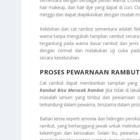
sementara dengan berbagai pilihan warna. L’Or
hair makeup, dan hair dye yang dapat di cuci. C
minggu dan dapat diaplikasikan dengan mudah me
Kelebihan dari cat rambut sementara adalah fl
warna tanpa mengubah tampilan rambut secara p
tergantung pada warna dasar rambut dan jenis
dengan cermat dan melakukan uji coba pada 
secara keseluruhan.
PROSES PEWARNAAN RAMBUT
Cat rambut dapat memberikan tampilan yang s
Rambut Bisa Merusak Rambut
jika tidak di la
masalah umum yang timbul dari pewarnaan ra
terkandung dalam pewarna, terutama dalam pro
Bahan kimia seperti amonia dan hidrogen perok
rambut, yang bertanggung jawab untuk melindung
kekeringan dan kerusakan. Selain itu, pewar