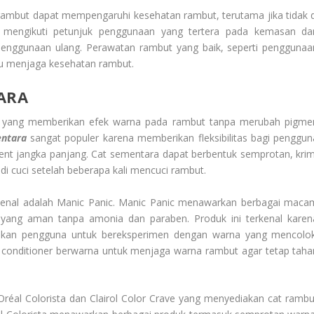
ambut dapat mempengaruhi kesehatan rambut, terutama jika tidak d
a mengikuti petunjuk penggunaan yang tertera pada kemasan da
enggunaan ulang. Perawatan rambut yang baik, seperti penggunaa
u menjaga kesehatan rambut.
ARA
k yang memberikan efek warna pada rambut tanpa merubah pigme
entara
sangat populer karena memberikan fleksibilitas bagi penggun
t jangka panjang. Cat sementara dapat berbentuk semprotan, krim
 cuci setelah beberapa kali mencuci rambut.
kenal adalah Manic Panic. Manic Panic menawarkan berbagai maca
 yang aman tanpa amonia dan paraben. Produk ini terkenal karen
nkan pengguna untuk bereksperimen dengan warna yang mencolok
k conditioner berwarna untuk menjaga warna rambut agar tetap taha
’Oréal Colorista dan Clairol Color Crave yang menyediakan cat rambu