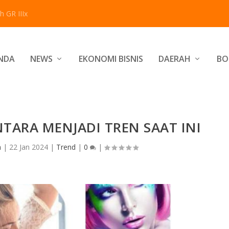
 GR IIIx
NDA
NEWS
EKONOMI BISNIS
DAERAH
BO
TARA MENJADI TREN SAAT INI
n
|
22 Jan 2024
|
Trend
|
0
|