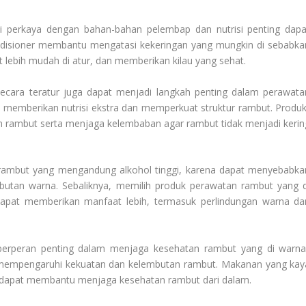
i perkaya dengan bahan-bahan pelembap dan nutrisi penting dapa
disioner membantu mengatasi kekeringan yang mungkin di sebabka
lebih mudah di atur, dan memberikan kilau yang sehat.
ecara teratur juga dapat menjadi langkah penting dalam perawata
 memberikan nutrisi ekstra dan memperkuat struktur rambut. Produk
rambut serta menjaga kelembaban agar rambut tidak menjadi kerin
rambut yang mengandung alkohol tinggi, karena dapat menyebabka
utan warna. Sebaliknya, memilih produk perawatan rambut yang d
dapat memberikan manfaat lebih, termasuk perlindungan warna da
ga berperan penting dalam menjaga kesehatan rambut yang di warnai
t mempengaruhi kekuatan dan kelembutan rambut. Makanan yang kay
-3 dapat membantu menjaga kesehatan rambut dari dalam.