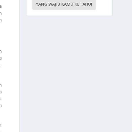
YANG WAJIB KAMU KETAHUI
i
n
n
n
a
,
m
a
.
n
t