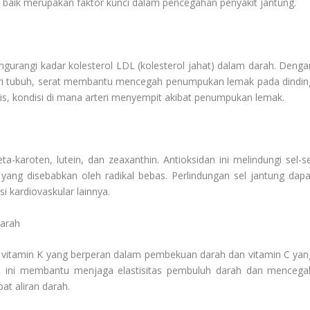
g baik merupakan faktor kunci dalam pencegahan penyakit jantung.
rangi kadar kolesterol LDL (kolesterol jahat) dalam darah. Denga
ri tubuh, serat membantu mencegah penumpukan lemak pada dindin
erosis, kondisi di mana arteri menyempit akibat penumpukan lemak.
karoten, lutein, dan zeaxanthin. Antioksidan ini melindungi sel-se
 yang disebabkan oleh radikal bebas. Perlindungan sel jantung dapa
 kardiovaskular lainnya.
Darah
vitamin K yang berperan dalam pembekuan darah dan vitamin C yan
 ini membantu menjaga elastisitas pembuluh darah dan mencega
t aliran darah.