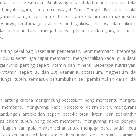
nfaat untuk kesehatan. Buah yang berasal dari pohon kurma ini tela
di banyak negara, terutama di wilayah Timur Tengah. Berikut ini adala
g membuatnya layak untuk dimasukkan ke dalam pola makan seha
tinggi, terutama gula alami seperti glukosa, fruktosa, dan sukrosa
an bertahan lama, menjadikannya pilihan camilan yang baik untu
sa.
enting sekal bagi kesehatan pencernaan. Serat membantu mencega
i cukup serat juga dapat membantu mengendalikan kadar gula dara
 nutrisi penting seperti vitamin dan mineral. Beberapa nutrisi yan
B-vitamin (seperti B6 dan B3), vitamin K, potassium, magnesium, da
gai fungsi tubuh, termasuk pertumbuhan sel, pembentukan darah, da
n jantung karena mengandung potassium, yang membantu mengatu
t membantu mengurangi kadar kolesterol dalam darah, mengurang
andungan antioksidan seperti beta-karoten, lutein, dan zeaxanthin
bas dalam tubuh, yang dapat membantu mengurangi risiko penyaki
i bagian dari pola makan sehat untuk menjaga berat badan ideal
 rasa kenyang lebih lama karena kandungan serat dan gula alaminya