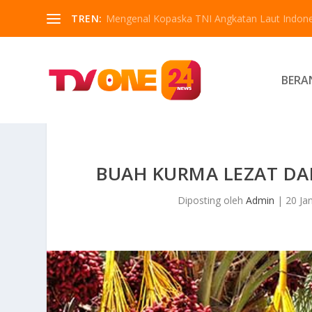
TREN:
Mengenal Kopaska TNI Angkatan Laut Indone
BERA
BUAH KURMA LEZAT DA
Diposting oleh
Admin
|
20 Ja