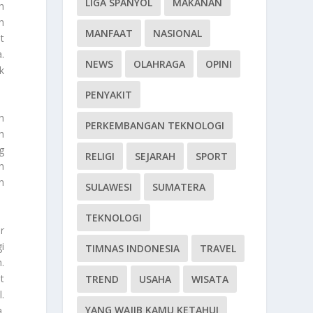
LIGA SPANYOL
MAKANAN
h
h
MANFAAT
NASIONAL
t
.
NEWS
OLAHRAGA
OPINI
k
PENYAKIT
h
PERKEMBANGAN TEKNOLOGI
h
g
RELIGI
SEJARAH
SPORT
n
n
SULAWESI
SUMATERA
TEKNOLOGI
r
i
TIMNAS INDONESIA
TRAVEL
.
t
TREND
USAHA
WISATA
.
YANG WAJIB KAMU KETAHUI
.