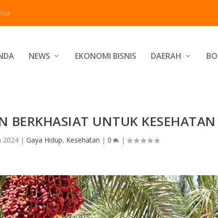
sia
NDA
NEWS
EKONOMI BISNIS
DAERAH
BO
N BERKHASIAT UNTUK KESEHATAN
n 2024
|
Gaya Hidup
,
Kesehatan
|
0
|