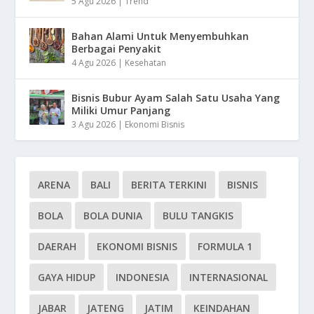
5 Agu 2026
|
Trend
Bahan Alami Untuk Menyembuhkan
Berbagai Penyakit
4 Agu 2026
|
Kesehatan
Bisnis Bubur Ayam Salah Satu Usaha Yang
Miliki Umur Panjang
3 Agu 2026
|
Ekonomi Bisnis
ARENA
BALI
BERITA TERKINI
BISNIS
BOLA
BOLA DUNIA
BULU TANGKIS
DAERAH
EKONOMI BISNIS
FORMULA 1
GAYA HIDUP
INDONESIA
INTERNASIONAL
JABAR
JATENG
JATIM
KEINDAHAN