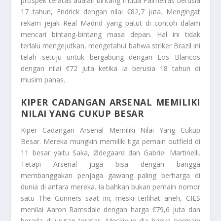
prospek teratas adalah bintang muda Palmeiras berusia
17 tahun, Endrick dengan nilai €82,7 juta. Mengingat
rekam jejak Real Madrid yang patut di contoh dalam
mencari bintang-bintang masa depan. Hal ini tidak
terlalu mengejutkan, mengetahui bahwa striker Brazil ini
telah setuju untuk bergabung dengan Los Blancos
dengan nilai €72 juta ketika ia berusia 18 tahun di
musim panas.
KIPER CADANGAN ARSENAL MEMILIKI
NILAI YANG CUKUP BESAR
Kiper Cadangan Arsenal Memiliki Nilai Yang Cukup
Besar
. Mereka mungkin memiliki tiga pemain outfield di
11 besar yaitu Saka, Ødegaard dan Gabriel Martinelli.
Tetapi Arsenal juga bisa dengan bangga
membanggakan penjaga gawang paling berharga di
dunia di antara mereka. Ia bahkan bukan pemain nomor
satu
The Gunners
saat ini, meski terlihat aneh, CIES
menilai Aaron Ramsdale dengan harga €79,6 juta dan
berada di urutan teratas. Meskipun dia hanya bermain