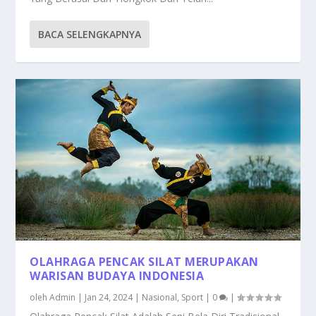
BACA SELENGKAPNYA
OLAHRAGA PENCAK SILAT MERUPAKAN
WARISAN BUDAYA INDONESIA
oleh
Admin
|
Jan 24, 2024
|
Nasional
,
Sport
|
0
|