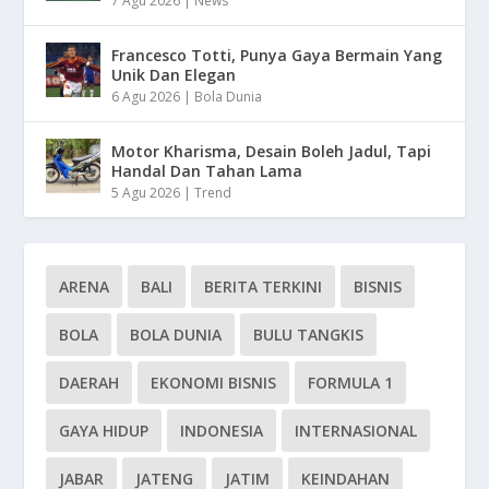
7 Agu 2026
|
News
Francesco Totti, Punya Gaya Bermain Yang
Unik Dan Elegan
6 Agu 2026
|
Bola Dunia
Motor Kharisma, Desain Boleh Jadul, Tapi
Handal Dan Tahan Lama
5 Agu 2026
|
Trend
ARENA
BALI
BERITA TERKINI
BISNIS
BOLA
BOLA DUNIA
BULU TANGKIS
DAERAH
EKONOMI BISNIS
FORMULA 1
GAYA HIDUP
INDONESIA
INTERNASIONAL
JABAR
JATENG
JATIM
KEINDAHAN