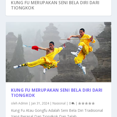
KUNG FU MERUPAKAN SENI BELA DIRI DARI
TIONGKOK
OLAHRAGA PENCAK SILAT MERUPAKAN
KUNG FU MERUPAKAN SENI BELA DIRI DARI
WARISAN BUDAYA IND...
TIONGKOK
oleh
Admin
|
Jan 31, 2024
|
Nasional
|
0
|
Kung Fu Atau Gongfu Adalah Seni Bela Diri Tradisional
Yang Berasal Dari Tiongkok Dan Telah...