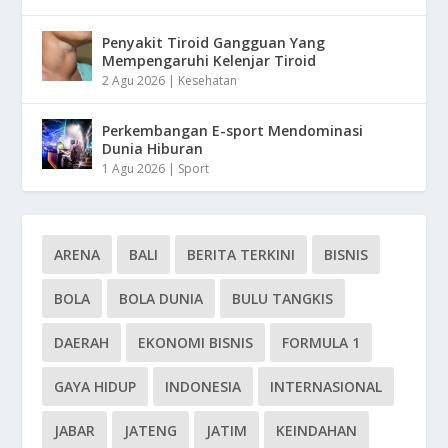
Penyakit Tiroid Gangguan Yang
Mempengaruhi Kelenjar Tiroid
2 Agu 2026
|
Kesehatan
Perkembangan E-sport Mendominasi
Dunia Hiburan
1 Agu 2026
|
Sport
ARENA
BALI
BERITA TERKINI
BISNIS
BOLA
BOLA DUNIA
BULU TANGKIS
DAERAH
EKONOMI BISNIS
FORMULA 1
GAYA HIDUP
INDONESIA
INTERNASIONAL
JABAR
JATENG
JATIM
KEINDAHAN