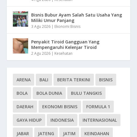
Bisnis Bubur Ayam Salah Satu Usaha Yang
Miliki Umur Panjang
3 Agu 2026
|
Ekonomi Bisnis
Penyakit Tiroid Gangguan Yang
Mempengaruhi Kelenjar Tiroid
2 Agu 2026
|
Kesehatan
ARENA
BALI
BERITA TERKINI
BISNIS
BOLA
BOLA DUNIA
BULU TANGKIS
DAERAH
EKONOMI BISNIS
FORMULA 1
GAYA HIDUP
INDONESIA
INTERNASIONAL
JABAR
JATENG
JATIM
KEINDAHAN