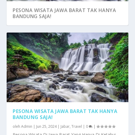
PESONA WISATA JAWA BARAT TAK HANYA
BANDUNG SAJA!
PESONA WISATA JAWA BARAT TAK HANYA
BANDUNG SAJA!
oleh
Admin
|
Jun 25, 2024
|
Jabar
,
Travel
|
0
|
Pesona Wisata Di Jawa Barat Yang Hanya Di Ketahui