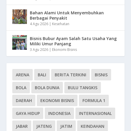
Bahan Alami Untuk Menyembuhkan
Berbagai Penyakit
4 Agu 2026
|
Kesehatan
Bisnis Bubur Ayam Salah Satu Usaha Yang
Miliki Umur Panjang
3 Agu 2026
|
Ekonomi Bisnis
ARENA
BALI
BERITA TERKINI
BISNIS
BOLA
BOLA DUNIA
BULU TANGKIS
DAERAH
EKONOMI BISNIS
FORMULA 1
GAYA HIDUP
INDONESIA
INTERNASIONAL
JABAR
JATENG
JATIM
KEINDAHAN