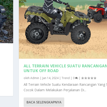
ALL TERRAIN VEHICLE SUATU RANCANGA
UNTUK OFF ROAD
CANGAN UNTUK OFF ROAD
oleh
Admin
|
Jan 14, 2024
|
Trend
|
0
|
All Terrain Vehicle Suatu Kendaraan Rancangan Yang 
Cocok Dalam Melakukan Perjalanan Di...
BACA SELENGKAPNYA