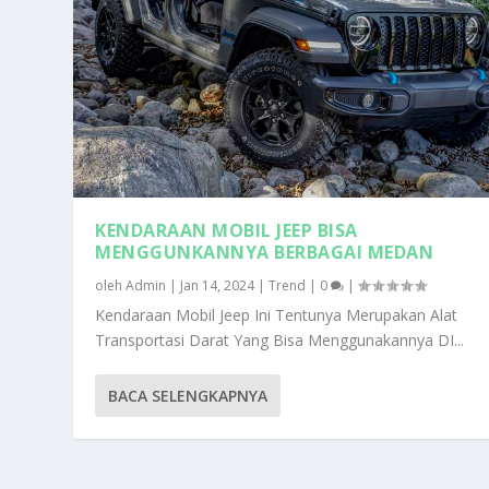
KENDARAAN MOBIL JEEP BISA
MENGGUNKANNYA BERBAGAI MEDAN
oleh
Admin
|
Jan 14, 2024
|
Trend
|
0
|
Kendaraan Mobil Jeep Ini Tentunya Merupakan Alat
ALL TERRAIN VEHICLE SUATU RAN
Transportasi Darat Yang Bisa Menggunakannya DI...
Diposting oleh
Admin
|
14 Jan 2024
|
Trend
|
BACA SELENGKAPNYA