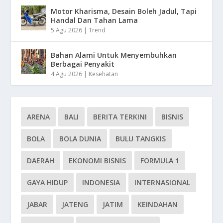
Motor Kharisma, Desain Boleh Jadul, Tapi
Handal Dan Tahan Lama
5 Agu 2026
|
Trend
Bahan Alami Untuk Menyembuhkan
Berbagai Penyakit
4 Agu 2026
|
Kesehatan
ARENA
BALI
BERITA TERKINI
BISNIS
BOLA
BOLA DUNIA
BULU TANGKIS
DAERAH
EKONOMI BISNIS
FORMULA 1
GAYA HIDUP
INDONESIA
INTERNASIONAL
JABAR
JATENG
JATIM
KEINDAHAN