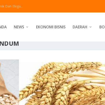
ik Dan Elega...
NDA
NEWS
EKONOMI BISNIS
DAERAH
BO
ANDUM