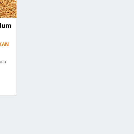
KAN
ada