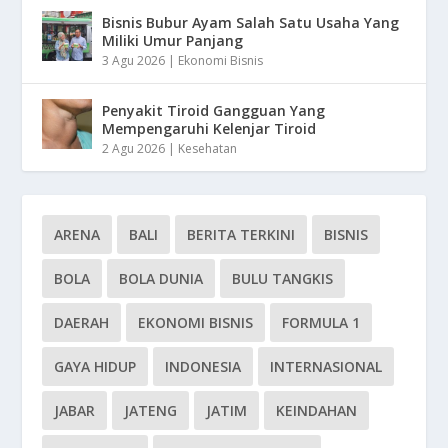
Bisnis Bubur Ayam Salah Satu Usaha Yang
Miliki Umur Panjang
3 Agu 2026
|
Ekonomi Bisnis
Penyakit Tiroid Gangguan Yang
Mempengaruhi Kelenjar Tiroid
2 Agu 2026
|
Kesehatan
ARENA
BALI
BERITA TERKINI
BISNIS
BOLA
BOLA DUNIA
BULU TANGKIS
DAERAH
EKONOMI BISNIS
FORMULA 1
GAYA HIDUP
INDONESIA
INTERNASIONAL
JABAR
JATENG
JATIM
KEINDAHAN