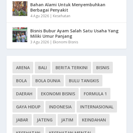
Bahan Alami Untuk Menyembuhkan
Berbagai Penyakit
4 Agu 2026
|
Kesehatan
Bisnis Bubur Ayam Salah Satu Usaha Yang
Miliki Umur Panjang
3 Agu 2026
|
Ekonomi Bisnis
ARENA
BALI
BERITA TERKINI
BISNIS
BOLA
BOLA DUNIA
BULU TANGKIS
DAERAH
EKONOMI BISNIS
FORMULA 1
GAYA HIDUP
INDONESIA
INTERNASIONAL
JABAR
JATENG
JATIM
KEINDAHAN
KESEHATAN
KESEHATAN MENTAL