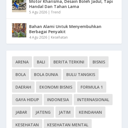
Motor Kharisma, Desain Boleh Jadul, Tapi
Handal Dan Tahan Lama
5 Agu 2026
|
Trend
Bahan Alami Untuk Menyembuhkan
Berbagai Penyakit
4 Agu 2026
|
Kesehatan
ARENA
BALI
BERITA TERKINI
BISNIS
BOLA
BOLA DUNIA
BULU TANGKIS
DAERAH
EKONOMI BISNIS
FORMULA 1
GAYA HIDUP
INDONESIA
INTERNASIONAL
JABAR
JATENG
JATIM
KEINDAHAN
KESEHATAN
KESEHATAN MENTAL