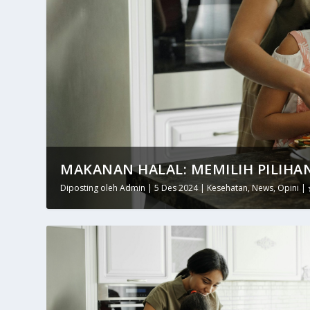
MAKANAN HALAL: MEMILIH PILIHAN
Diposting oleh
Admin
|
5 Des 2024
|
Kesehatan
,
News
,
Opini
|