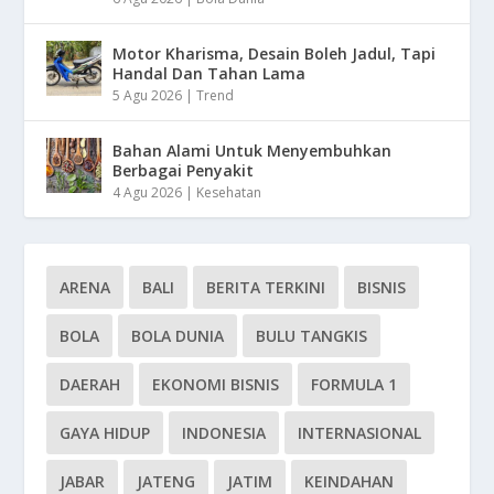
Motor Kharisma, Desain Boleh Jadul, Tapi
Handal Dan Tahan Lama
5 Agu 2026
|
Trend
Bahan Alami Untuk Menyembuhkan
Berbagai Penyakit
4 Agu 2026
|
Kesehatan
ARENA
BALI
BERITA TERKINI
BISNIS
BOLA
BOLA DUNIA
BULU TANGKIS
DAERAH
EKONOMI BISNIS
FORMULA 1
GAYA HIDUP
INDONESIA
INTERNASIONAL
JABAR
JATENG
JATIM
KEINDAHAN