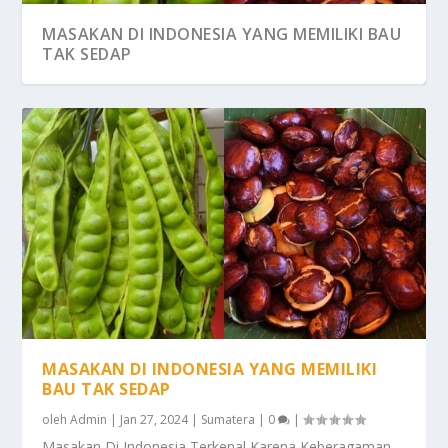
MASAKAN DI INDONESIA YANG MEMILIKI BAU
TAK SEDAP
MASAKAN DI INDONESIA YANG MEMILIKI
BAU TAK SEDAP
oleh
Admin
|
Jan 27, 2024
|
Sumatera
|
0
|
Masakan Di Indonesia Terkenal Karena Keberagaman