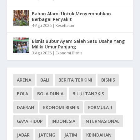
Bahan Alami Untuk Menyembuhkan
Berbagai Penyakit
4 Agu 2026
|
Kesehatan
Bisnis Bubur Ayam Salah Satu Usaha Yang
Miliki Umur Panjang
3 Agu 2026
|
Ekonomi Bisnis
ARENA
BALI
BERITA TERKINI
BISNIS
BOLA
BOLA DUNIA
BULU TANGKIS
DAERAH
EKONOMI BISNIS
FORMULA 1
GAYA HIDUP
INDONESIA
INTERNASIONAL
JABAR
JATENG
JATIM
KEINDAHAN