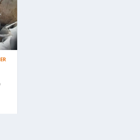
BER
h