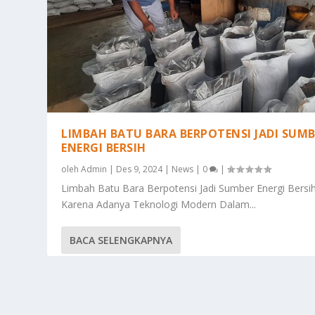
LIMBAH BATU BARA BERPOTENSI JADI SUM
ENERGI BERSIH
oleh
Admin
|
Des 9, 2024
|
News
|
0
|
Limbah Batu Bara Berpotensi Jadi Sumber Energi Bersi
Karena Adanya Teknologi Modern Dalam...
BACA SELENGKAPNYA