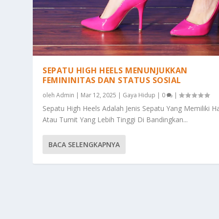
SEPATU HIGH HEELS MENUNJUKKAN
FEMININITAS DAN STATUS SOSIAL
oleh
Admin
|
Mar 12, 2025
|
Gaya Hidup
|
0
|
Sepatu High Heels Adalah Jenis Sepatu Yang Memiliki H
Atau Tumit Yang Lebih Tinggi Di Bandingkan...
BACA SELENGKAPNYA
KENDARAAN RUSH SOLUSI PILIHAN 
Diposting oleh
Admin
|
15 Jan 2024
|
Opini
|