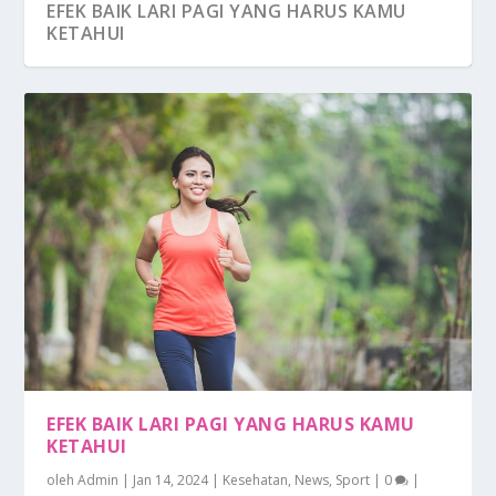
EFEK BAIK LARI PAGI YANG HARUS KAMU
KETAHUI
EFEK BAIK LARI PAGI YANG HARUS KAMU
KETAHUI
oleh
Admin
|
Jan 14, 2024
|
Kesehatan
,
News
,
Sport
|
0
|