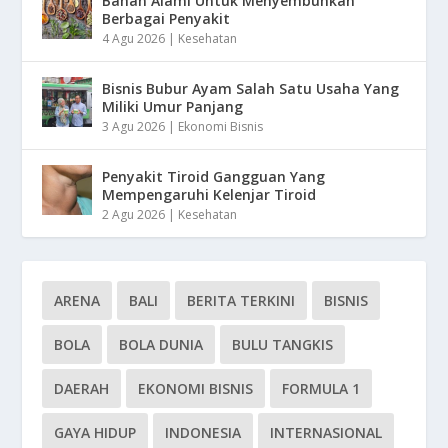
Bahan Alami Untuk Menyembuhkan
Berbagai Penyakit
4 Agu 2026
|
Kesehatan
Bisnis Bubur Ayam Salah Satu Usaha Yang
Miliki Umur Panjang
3 Agu 2026
|
Ekonomi Bisnis
Penyakit Tiroid Gangguan Yang
Mempengaruhi Kelenjar Tiroid
2 Agu 2026
|
Kesehatan
ARENA
BALI
BERITA TERKINI
BISNIS
BOLA
BOLA DUNIA
BULU TANGKIS
DAERAH
EKONOMI BISNIS
FORMULA 1
GAYA HIDUP
INDONESIA
INTERNASIONAL