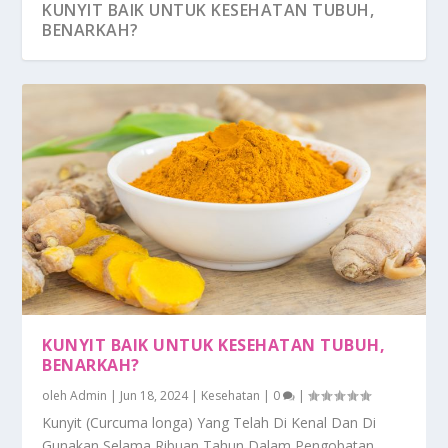
KUNYIT BAIK UNTUK KESEHATAN TUBUH,
BENARKAH?
KANDUNGAN KUNYIT PADA MINUMAN YANG
KUNYIT BAIK UNTUK KESEHATAN TUBUH,
BERKHASIAT UNTU...
BENARKAH?
oleh
Admin
|
Jun 18, 2024
|
Kesehatan
|
0
|
Kunyit (Curcuma longa) Yang Telah Di Kenal Dan Di
Gunakan Selama Ribuan Tahun Dalam Pengobatan...