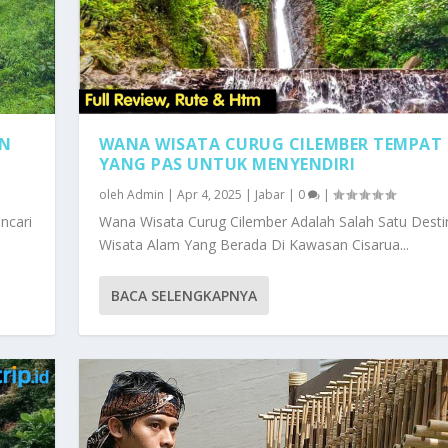
AN
WANA WISATA CURUG CILEMBER TEMPAT
YANG PAS UNTUK MENYENDIRI
oleh
Admin
|
Apr 4, 2025
|
Jabar
|
0
|
ncari
Wana Wisata Curug Cilember Adalah Salah Satu Desti
Wisata Alam Yang Berada Di Kawasan Cisarua...
BACA SELENGKAPNYA
MPAT YANG PAS UNTUK M...
ILIKI PEMANDANGAN SPE...
ERKENAL DENGAN BUDAYA...
A DIBALUT DENGAN SOP...