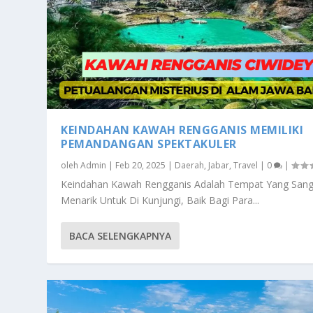
KEINDAHAN KAWAH RENGGANIS MEMILIKI
PEMANDANGAN SPEKTAKULER
oleh
Admin
|
Feb 20, 2025
|
Daerah
,
Jabar
,
Travel
|
0
|
Keindahan Kawah Rengganis Adalah Tempat Yang Sang
Menarik Untuk Di Kunjungi, Baik Bagi Para...
BACA SELENGKAPNYA