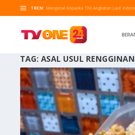
TREN:
Mengenal Kopaska TNI Angkatan Laut Indone
BERA
TAG:
ASAL USUL RENGGINA