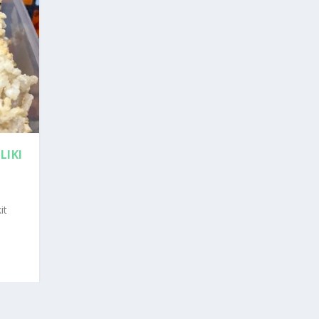
LIKI
it