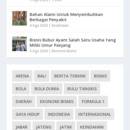
Bahan Alami Untuk Menyembuhkan
Berbagai Penyakit
4 Agu 2026
|
Kesehatan
Bisnis Bubur Ayam Salah Satu Usaha Yang
Miliki Umur Panjang
3 Agu 2026
|
Ekonomi Bisnis
ARENA
BALI
BERITA TERKINI
BISNIS
BOLA
BOLA DUNIA
BULU TANGKIS
DAERAH
EKONOMI BISNIS
FORMULA 1
GAYA HIDUP
INDONESIA
INTERNASIONAL
JABAR
JATENG
JATIM
KEINDAHAN