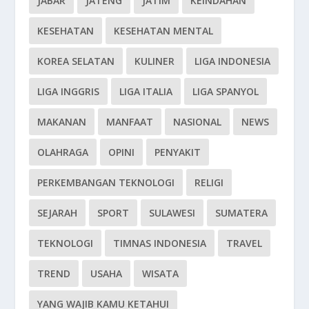
JABAR
JATENG
JATIM
KEINDAHAN
KESEHATAN
KESEHATAN MENTAL
KOREA SELATAN
KULINER
LIGA INDONESIA
LIGA INGGRIS
LIGA ITALIA
LIGA SPANYOL
MAKANAN
MANFAAT
NASIONAL
NEWS
OLAHRAGA
OPINI
PENYAKIT
PERKEMBANGAN TEKNOLOGI
RELIGI
SEJARAH
SPORT
SULAWESI
SUMATERA
TEKNOLOGI
TIMNAS INDONESIA
TRAVEL
TREND
USAHA
WISATA
YANG WAJIB KAMU KETAHUI