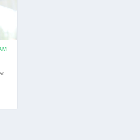
LAM
kan