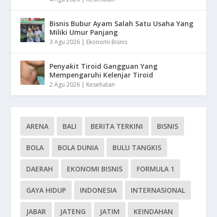
Bisnis Bubur Ayam Salah Satu Usaha Yang
Miliki Umur Panjang
3 Agu 2026
|
Ekonomi Bisnis
Penyakit Tiroid Gangguan Yang
Mempengaruhi Kelenjar Tiroid
2 Agu 2026
|
Kesehatan
ARENA
BALI
BERITA TERKINI
BISNIS
BOLA
BOLA DUNIA
BULU TANGKIS
DAERAH
EKONOMI BISNIS
FORMULA 1
GAYA HIDUP
INDONESIA
INTERNASIONAL
JABAR
JATENG
JATIM
KEINDAHAN